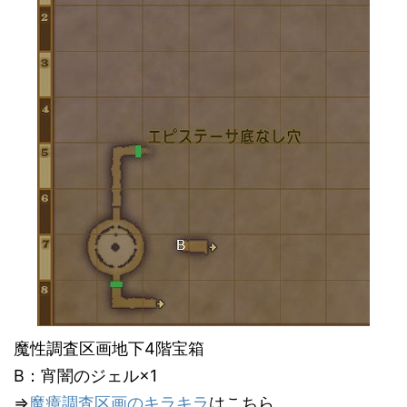
魔性調査区画地下4階宝箱
B：宵闇のジェル×1
⇒
魔瘴調査区画のキラキラ
はこちら。