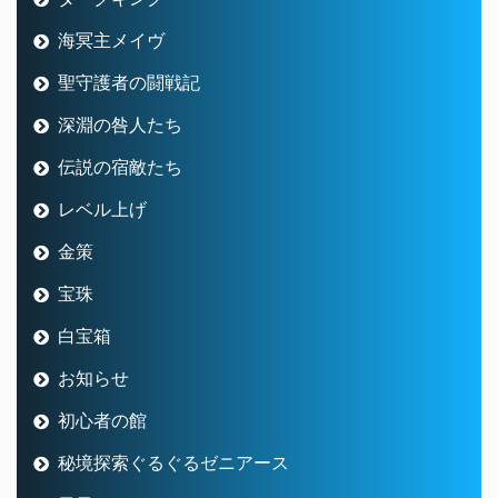
海冥主メイヴ
聖守護者の闘戦記
深淵の咎人たち
伝説の宿敵たち
レベル上げ
金策
宝珠
白宝箱
お知らせ
初心者の館
秘境探索ぐるぐるゼニアース