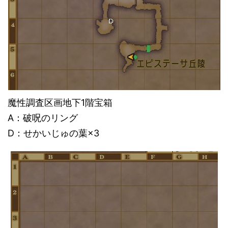
魔性調査区画地下1階宝箱
A：破呪のリング
D：せかいじゅの葉×3