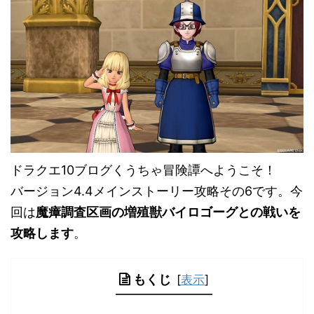
ドラクエ10ブログくうちゃ冒険譚へようこそ！
バージョン4.4メインストーリー攻略その6です。今
回は
魔瘴調査区画の増殖獣バイロゴーグとの戦いを
攻略します
。
もくじ
[
表示
]