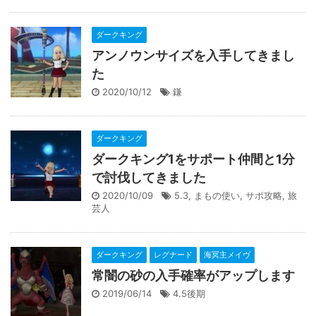
ダークキング
アンノウンサイズを入手してきまし
た
2020/10/12
鎌
ダークキング
ダークキング1をサポート仲間と1分
で討伐してきました
2020/10/09
5.3
,
まもの使い
,
サポ攻略
,
旅
芸人
ダークキング
レグナード
海冥主メイヴ
常闇の砂の入手確率がアップします
2019/06/14
4.5後期