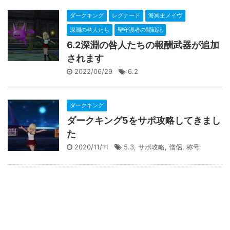
ダークキング
レグナード
海冥主メイヴ
深淵の咎人たち
聖守護者の闘戦記
6.2深淵の咎人たちの報酬武器が追加
されます
2022/06/29
6.2
ダークキング
ダークキング5をサポ攻略してきまし
た
2020/11/11
5.3
,
サポ攻略
,
僧侶
,
称号