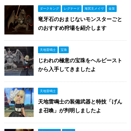
ダークキング
レグナード
海冥主メイヴ
金策
竜牙石のおまじないモンスターごと
のおすすめ狩場を紹介します
天地雷鳴士
宝珠
じわれの極意の宝珠をヘルビースト
から入手してきましたよ
天地雷鳴士
天地雷鳴士の装備武器と特技「げん
ま召喚」が判明しましたよ