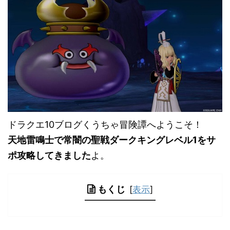
ドラクエ10ブログくうちゃ冒険譚へようこそ！
天地雷鳴士で常闇の聖戦ダークキングレベル1をサ
ポ攻略してきました
よ。
もくじ
[
表示
]