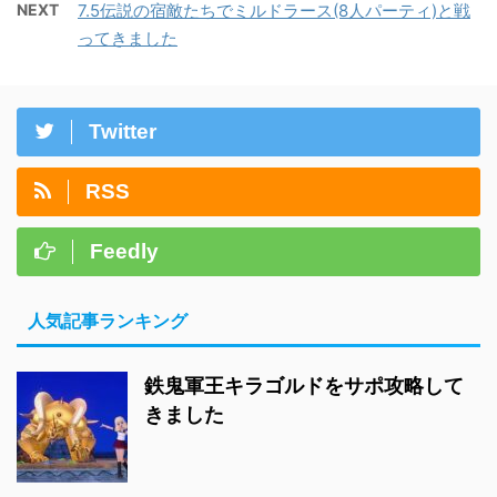
NEXT
7.5伝説の宿敵たちでミルドラース(8人パーティ)と戦
ってきました
Twitter
RSS
Feedly
人気記事ランキング
鉄鬼軍王キラゴルドをサポ攻略して
きました