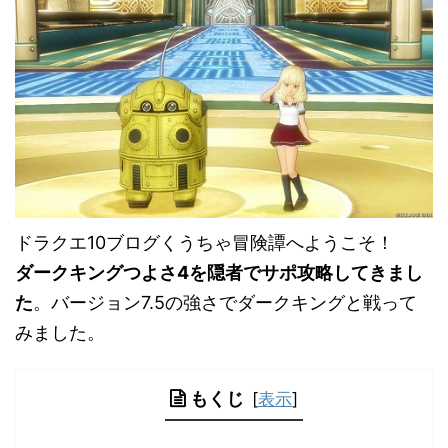
ドラクエ10ブログくうちゃ冒険譚へようこそ！
ダークキングつよさ4を隠者でサポ攻略してきまし
た
。バージョン7.5の強さでダークキングと戦って
みました。
もくじ
[
表示
]