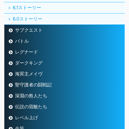
海冥主メイヴ
聖守護者の闘戦記
深淵の咎人たち
伝説の宿敵たち
レベル上げ
金策
宝珠
白宝箱
お知らせ
初心者の館
秘境探索ぐるぐるゼニアース