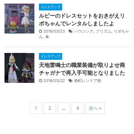
ドレスアップ
ルビーのドレスセットをおきがえリ
ポちゃんでレンタルしましたよ
2018/03/23
ハウジング
,
プリズム
,
リポちゃ
ん
,
傘
ドレスアップ
天地雷鳴士の職業装備が取りよせ商
チャガナで再入手可能となりました
2018/03/22
港町レンドア南
1
2
…
4
次へ »