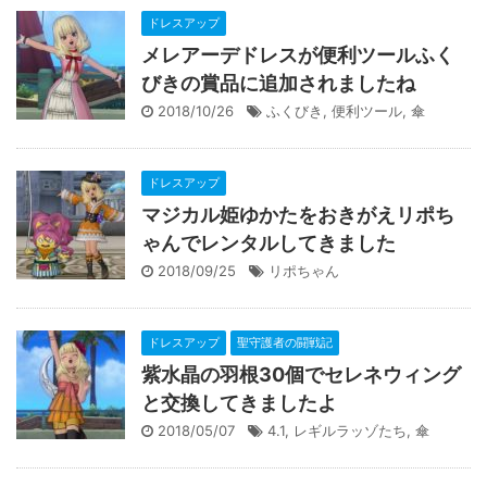
ドレスアップ
メレアーデドレスが便利ツールふく
びきの賞品に追加されましたね
2018/10/26
ふくびき
,
便利ツール
,
傘
ドレスアップ
マジカル姫ゆかたをおきがえリポち
ゃんでレンタルしてきました
2018/09/25
リポちゃん
ドレスアップ
聖守護者の闘戦記
紫水晶の羽根30個でセレネウィング
と交換してきましたよ
2018/05/07
4.1
,
レギルラッゾたち
,
傘