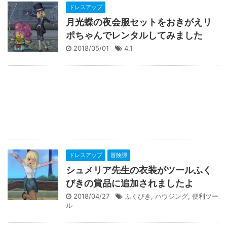
ドレスアップ
月光蝶の夜会服セットをおきがえリ
ポちゃんでレンタルしてみました
2018/05/01
4.1
ドレスアップ
冒険譚
シュメリア先生の衣装がツールふく
びきの賞品に追加されましたよ
2018/04/27
ふくびき
,
ハウジング
,
便利ツー
ル