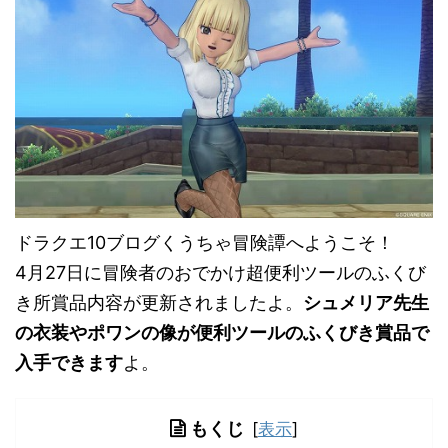
ドラクエ10ブログくうちゃ冒険譚へようこそ！
4月27日に冒険者のおでかけ超便利ツールのふくび
き所賞品内容が更新されましたよ。
シュメリア先生
の衣装やポワンの像が便利ツールのふくびき賞品で
入手できます
よ。
もくじ
[
表示
]