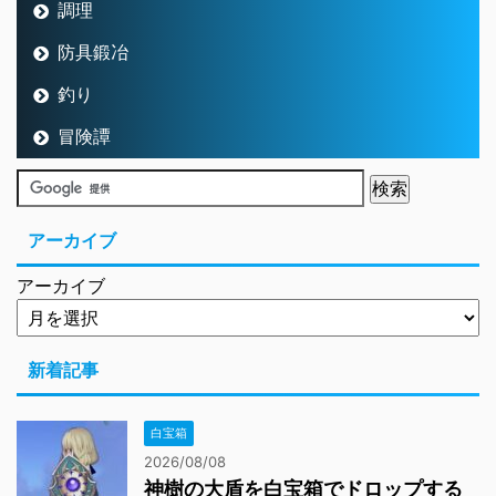
調理
防具鍛冶
釣り
冒険譚
アーカイブ
アーカイブ
新着記事
白宝箱
2026/08/08
神樹の大盾を白宝箱でドロップする