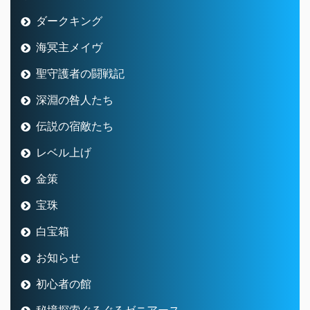
ダークキング
海冥主メイヴ
聖守護者の闘戦記
深淵の咎人たち
伝説の宿敵たち
レベル上げ
金策
宝珠
白宝箱
お知らせ
初心者の館
秘境探索ぐるぐるゼニアース