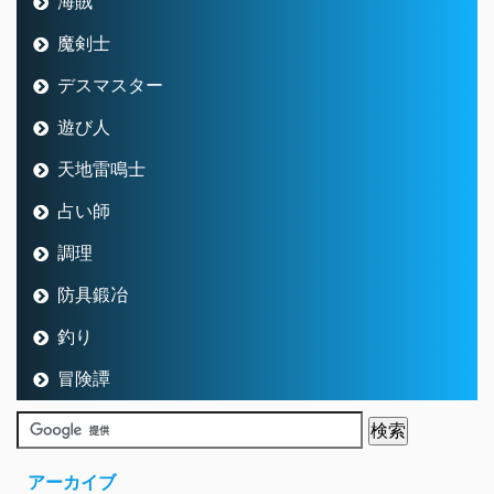
海賊
魔剣士
デスマスター
遊び人
天地雷鳴士
占い師
調理
防具鍛冶
釣り
冒険譚
アーカイブ