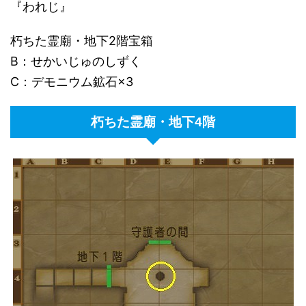
『われじ』
朽ちた霊廟・地下2階宝箱
B：せかいじゅのしずく
C：デモニウム鉱石×3
朽ちた霊廟・地下4階