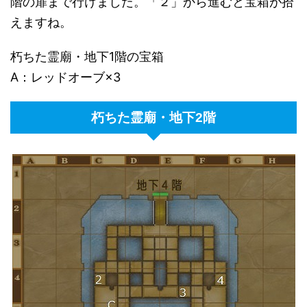
階の扉まで行けました。「２」から進むと宝箱が拾
えますね。
朽ちた霊廟・地下1階の宝箱
A：レッドオーブ×3
朽ちた霊廟・地下2階