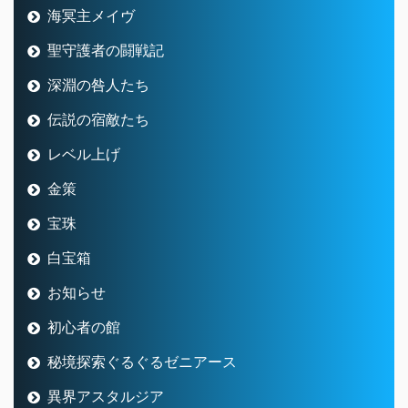
海冥主メイヴ
聖守護者の闘戦記
深淵の咎人たち
伝説の宿敵たち
レベル上げ
金策
宝珠
白宝箱
お知らせ
初心者の館
秘境探索ぐるぐるゼニアース
異界アスタルジア