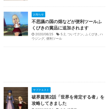
お知らせ
不思議の国の畑などが便利ツールふ
くびきの賞品に追加されます
2020/08/25
5.2
,
ついてクン
,
ふくびき
,
ハ
ウジング
,
便利ツール
サブクエスト
破界篇第2話「世界を肯定する者」を
攻略してきました