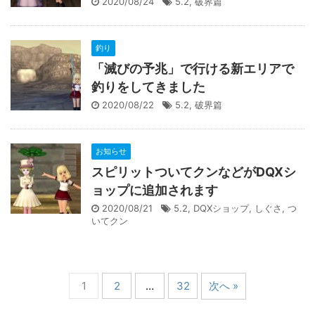
2020/08/24
5.2
,
破界篇
釣り
「滅びの予兆」で行ける新エリアで
釣りをしてきました
2020/08/22
5.2
,
破界篇
お知らせ
スピリットついてクンなどがDQXシ
ョップに追加されます
2020/08/21
5.2
,
DQXショップ
,
しぐさ
,
つ
いてクン
1
2
…
32
次へ »