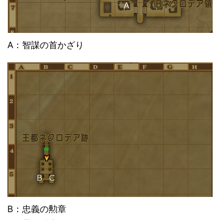
A：智謀の首かざり
B：忠義の勲章