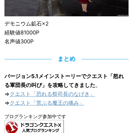
デモニウム鉱石×2
経験値81000P
名声値300P
まとめ
バージョン5.1メインストーリーでクエスト「怒れ
る軍団長の叫び」を攻略してきました
。
⇒
クエスト「恐れる祭司長のなげき」
⇒
クエスト「荒ぶる魔王の痛み」
ブログランキング参加中です