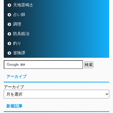
天地雷鳴士
占い師
調理
防具鍛冶
釣り
冒険譚
アーカイブ
アーカイブ
新着記事