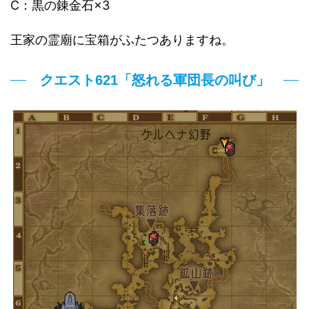
C：黒の錬金石×3
王家の霊廟に宝箱がふたつありますね。
クエスト621「怒れる軍団長の叫び」