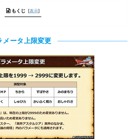
もくじ
[
表示
]
ラメータ上限変更