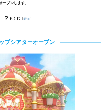
がオープンします
。
もくじ
[
表示
]
ップシアターオープン