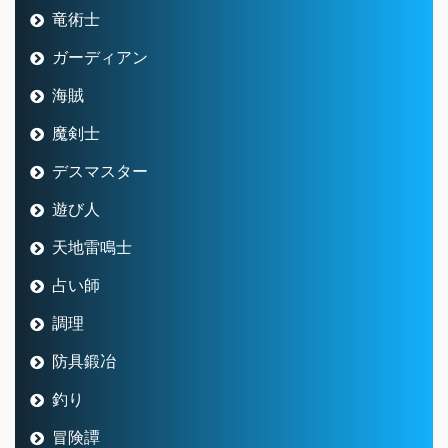
竜術士
ガーディアン
海賊
魔剣士
デスマスター
遊び人
天地雷鳴士
占い師
調理
防具鍛冶
釣り
冒険譚