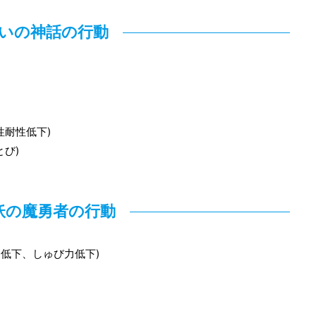
いの神話の行動
性耐性低下)
び)
妖の魔勇者の行動
低下、しゅび力低下)