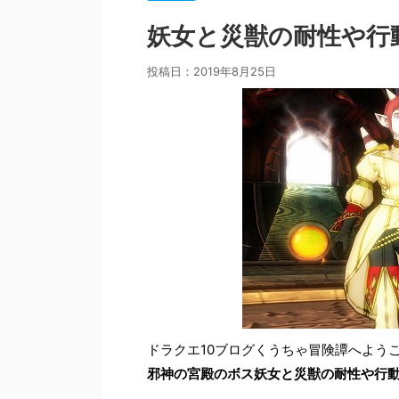
妖女と災獣の耐性や行
投稿日：
2019年8月25日
ドラクエ10ブログくうちゃ冒険譚へよう
邪神の宮殿のボス妖女と災獣の耐性や行