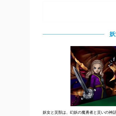
妖
妖女と災獣は、幻妖の魔勇者と災いの神