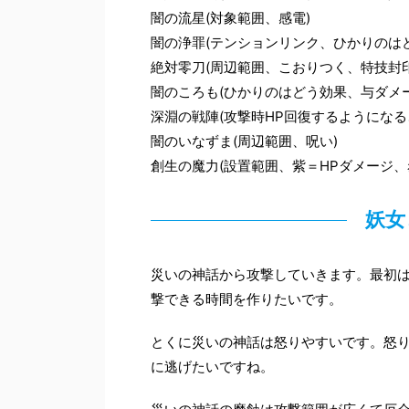
闇の流星(対象範囲、感電)
闇の浄罪(テンションリンク、ひかりのは
絶対零刀(周辺範囲、こおりつく、特技封
闇のころも(ひかりのはどう効果、与ダメ
深淵の戦陣(攻撃時HP回復するようにな
闇のいなずま(周辺範囲、呪い)
創生の魔力(設置範囲、紫＝HPダメージ、
妖女
災いの神話から攻撃していきます。最初は
撃できる時間を作りたいです。
とくに災いの神話は怒りやすいです。怒
に逃げたいですね。