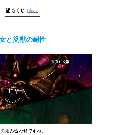
もくじ
[
表示
]
女と災獣の耐性
話の組み合わせですね。