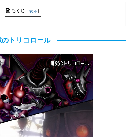
もくじ
[
表示
]
獄のトリコロール