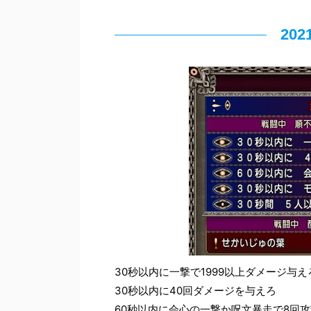
20
30秒以内に一撃で1999以上ダメージ与え
30秒以内に40回ダメージを与えろ
60秒以内に会心の一撃か呪文暴走で8回攻