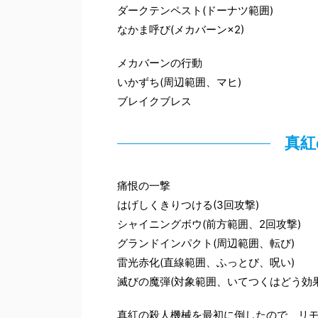
ダークテンペスト(ドーナツ範囲)
なかま呼び(メカバーン×2)
メカバーンの行動
いかずち(周辺範囲、マヒ)
ブレイクブレス
真紅
痛恨の一撃
はげしくきりつける(3回攻撃)
シャイニングボウ(前方範囲、2回攻撃)
グランドインパクト(周辺範囲、転び)
雷光赤化(直線範囲、ふっとび、呪い)
滅びの魔弾(対象範囲、いてつくはどう効
真紅の殺人機械を最初に倒したので、リ