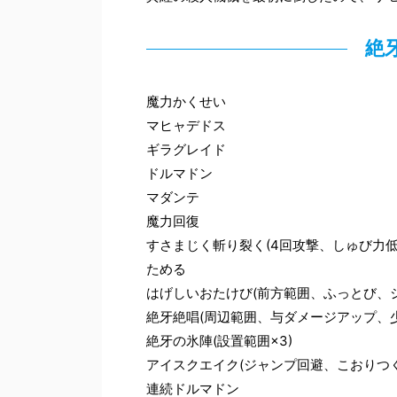
絶
魔力かくせい
マヒャデドス
ギラグレイド
ドルマドン
マダンテ
魔力回復
すさまじく斬り裂く(4回攻撃、しゅび力低
ためる
はげしいおたけび(前方範囲、ふっとび、
絶牙絶唱(周辺範囲、与ダメージアップ、
絶牙の氷陣(設置範囲×3)
アイスクエイク(ジャンプ回避、こおりつ
連続ドルマドン