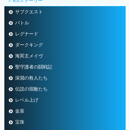
6.0ストーリー
サブクエスト
バトル
レグナード
ダークキング
海冥主メイヴ
聖守護者の闘戦記
深淵の咎人たち
伝説の宿敵たち
レベル上げ
金策
宝珠