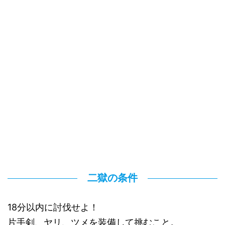
二獄の条件
18分以内に討伐せよ！
片手剣、ヤリ、ツメを装備して挑むこと。