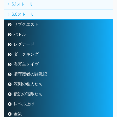
6.1ストーリー
6.0ストーリー
サブクエスト
バトル
レグナード
ダークキング
海冥主メイヴ
聖守護者の闘戦記
深淵の咎人たち
伝説の宿敵たち
レベル上げ
金策