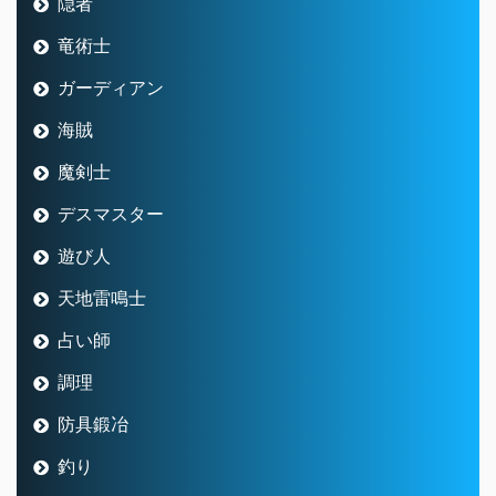
隠者
竜術士
ガーディアン
海賊
魔剣士
デスマスター
遊び人
天地雷鳴士
占い師
調理
防具鍛冶
釣り