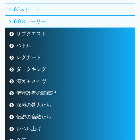
6.1ストーリー
6.0ストーリー
サブクエスト
バトル
レグナード
ダークキング
海冥主メイヴ
聖守護者の闘戦記
深淵の咎人たち
伝説の宿敵たち
レベル上げ