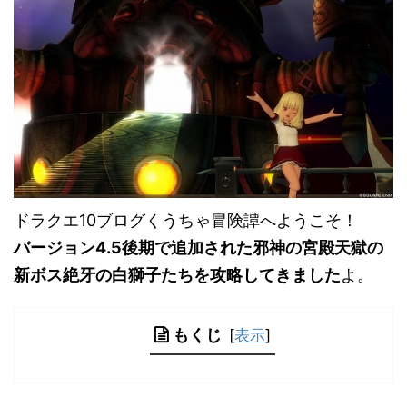
ドラクエ10ブログくうちゃ冒険譚へようこそ！
バージョン4.5後期で追加された邪神の宮殿天獄の
新ボス絶牙の白獅子たちを攻略してきました
よ。
もくじ
[
表示
]