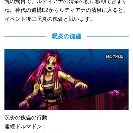
魂の燭台で、ルティアナの清泉の前に移動できます
ね。神代の遺構E2からルティアナの清泉に入ると、
イベント後に呪炎の傀儡と戦います。
呪炎の傀儡
呪炎の傀儡の行動
連続ドルマドン