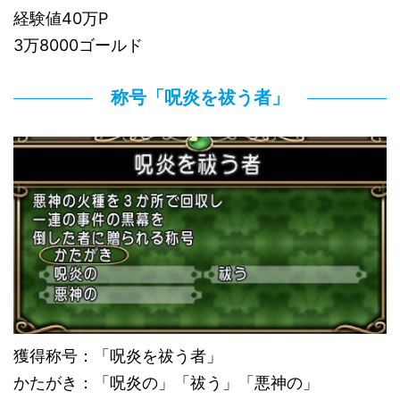
経験値40万P
3万8000ゴールド
称号「呪炎を祓う者」
獲得称号：「呪炎を祓う者」
かたがき：「呪炎の」「祓う」「悪神の」