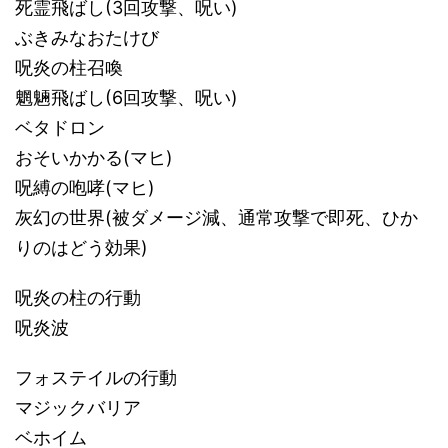
死霊飛ばし(3回攻撃、呪い)
ぶきみなおたけび
呪炎の柱召喚
魍魎飛ばし(6回攻撃、呪い)
ベタドロン
おそいかかる(マヒ)
呪縛の咆哮(マヒ)
灰幻の世界(被ダメージ減、通常攻撃で即死、ひか
りのはどう効果)
呪炎の柱の行動
呪炎波
フォステイルの行動
マジックバリア
ベホイム