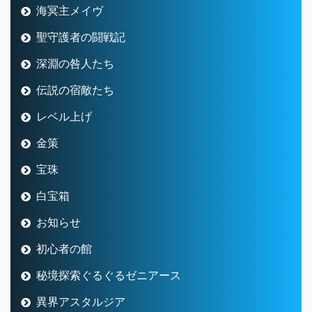
海冥主メイヴ
聖守護者の闘戦記
深淵の咎人たち
伝説の宿敵たち
レベル上げ
金策
宝珠
白宝箱
お知らせ
初心者の館
秘境探索ぐるぐるゼニアース
異界アスタルジア