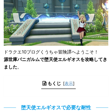
ドラクエ10ブログくうちゃ冒険譚へようこそ！
源世庫パニガルムで堕天使エルギオスを攻略してき
ました
。
もくじ
[
表示
]
堕天使エルギオスで必要な耐性