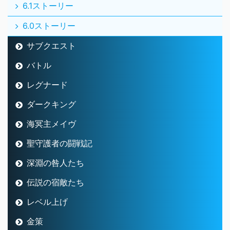
6.1ストーリー
6.0ストーリー
サブクエスト
バトル
レグナード
ダークキング
海冥主メイヴ
聖守護者の闘戦記
深淵の咎人たち
伝説の宿敵たち
レベル上げ
金策