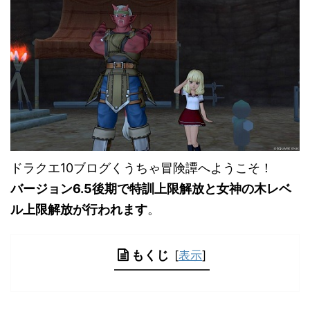
ドラクエ10ブログくうちゃ冒険譚へようこそ！
バージョン6.5後期で特訓上限解放と女神の木レベ
ル上限解放が行われます
。
もくじ
[
表示
]