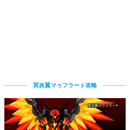
冥炎翼マゥフラート攻略