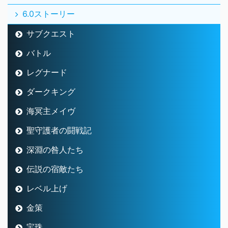
6.0ストーリー
サブクエスト
バトル
レグナード
ダークキング
海冥主メイヴ
聖守護者の闘戦記
深淵の咎人たち
伝説の宿敵たち
レベル上げ
金策
宝珠