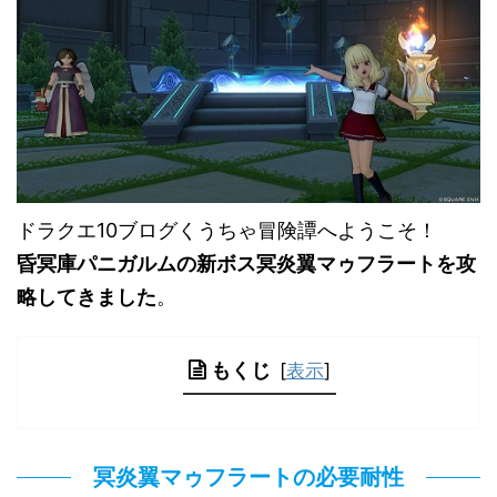
ドラクエ10ブログくうちゃ冒険譚へようこそ！
昏冥庫パニガルムの新ボス冥炎翼マゥフラートを攻
略してきました
。
もくじ
[
表示
]
冥炎翼マゥフラートの必要耐性