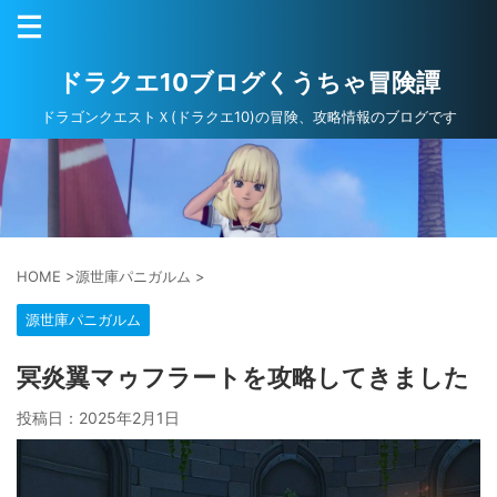
ドラクエ10ブログくうちゃ冒険譚
ドラゴンクエストＸ(ドラクエ10)の冒険、攻略情報のブログです
HOME
>
源世庫パニガルム
>
源世庫パニガルム
冥炎翼マゥフラートを攻略してきました
投稿日：
2025年2月1日