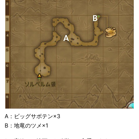
A：ビッグサボテン×3
B：地竜のツメ×1