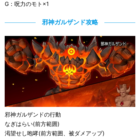
G：呪力のモト×1
邪神ガルザンド攻略
邪神ガルザンドの行動
なぎはらい(前方範囲)
渇望せし咆哮(前方範囲、被ダメアップ)