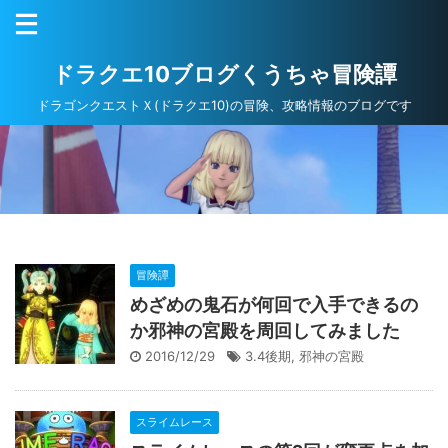
ドラクエ10ブログくうちゃ冒険譚
ドラゴンクエストＸ(ドラクエ10)の冒険、攻略情報のブログです
冒険譚
めざめの鬼石が何回で入手できるの
か邪神の宮殿を周回してみました
2016/12/29
3.4後期
,
邪神の宮殿
スライムレース