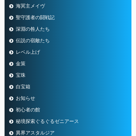
海冥主メイヴ
聖守護者の闘戦記
深淵の咎人たち
伝説の宿敵たち
レベル上げ
金策
宝珠
白宝箱
お知らせ
初心者の館
秘境探索ぐるぐるゼニアース
異界アスタルジア