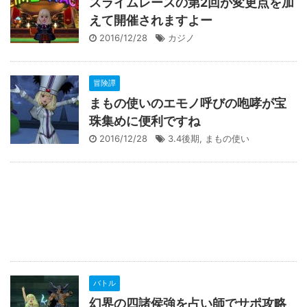
スライムレースの第2回が変更点を加
えて開催されますよー
2016/12/28
カジノ
冒険譚
まもの使いのエモノ呼びの咆哮が宝
珠集めに便利ですね
2016/12/28
3.4後期
,
まもの使い
バトル
幻界の四諸侯強を占い師でサポ攻略