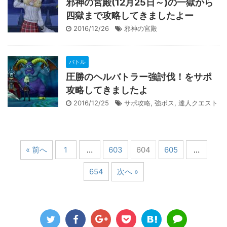
邪神の宮殿(12月25日～)の一獄から
四獄まで攻略してきましたよー
2016/12/26
邪神の宮殿
バトル
圧勝のヘルバトラー強討伐！をサポ
攻略してきましたよ
2016/12/25
サポ攻略
,
強ボス
,
達人クエスト
« 前へ
1
…
603
604
605
…
654
次へ »