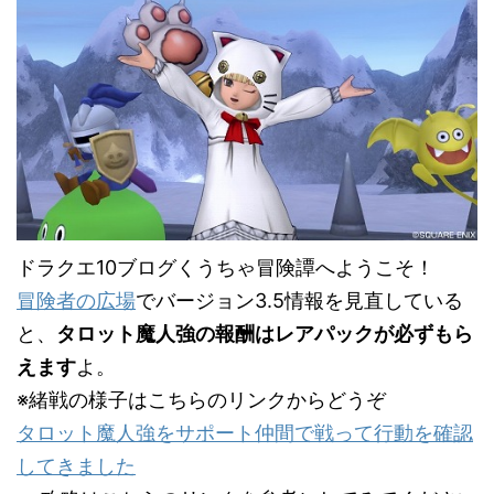
ドラクエ10ブログくうちゃ冒険譚へようこそ！
冒険者の広場
でバージョン3.5情報を見直している
と、
タロット魔人強の報酬はレアパックが必ずもら
えます
よ。
※緒戦の様子はこちらのリンクからどうぞ
タロット魔人強をサポート仲間で戦って行動を確認
してきました