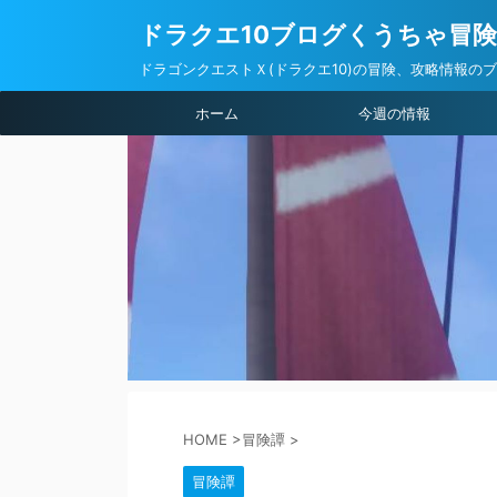
ドラクエ10ブログくうちゃ冒
ドラゴンクエストＸ(ドラクエ10)の冒険、攻略情報の
ホーム
今週の情報
HOME
>
冒険譚
>
冒険譚