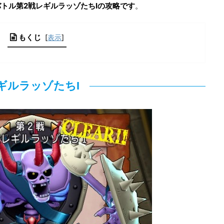
トル第2戦レギルラッゾたちIの攻略です
。
もくじ
[
表示
]
ギルラッゾたちI