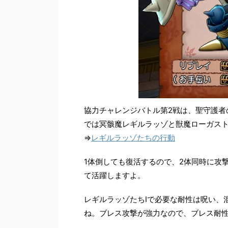
協力チャレンジバトル第2戦は、聖守護者
では冥骸魔レギルラッゾと獣魔ローガスト
⇒
レギルラッゾたちの行動
1体倒しても復活するので、2体同時に攻
て活躍しますよ。
レギルラッゾたちIで必要な耐性は呪い、
ね。ブレス攻撃が強力なので、ブレス耐