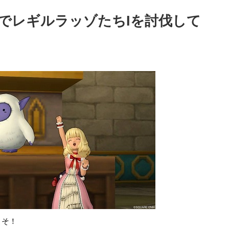
でレギルラッゾたちIを討伐して
こそ！