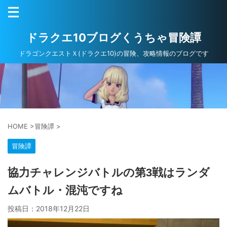
ドラクエ10ブログくうちゃ冒険譚
ドラゴンクエストＸ(ドラクエ10)の冒険、攻略情報のブログです
HOME
>
冒険譚
>
冒険譚
協力チャレンジバトルの第3戦はランダ
ムバトル・混沌ですね
投稿日：
2018年12月22日