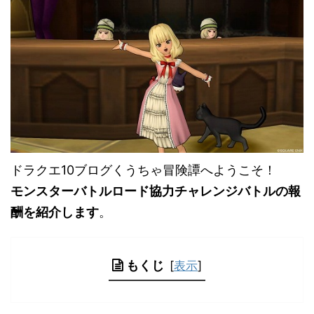
ドラクエ10ブログくうちゃ冒険譚へようこそ！
モンスターバトルロード協力チャレンジバトルの報
酬を紹介します
。
もくじ
[
表示
]