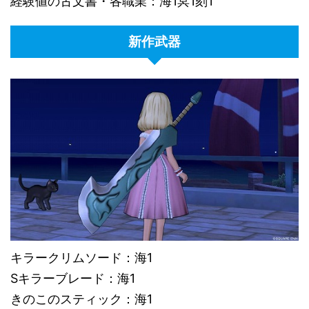
経験値の古文書・各職業：海1冥1刻1
新作武器
キラークリムソード：海1
Sキラーブレード：海1
きのこのスティック：海1