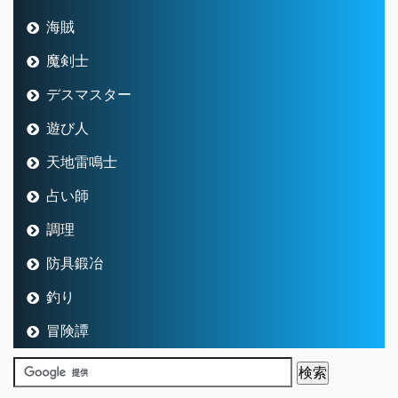
海賊
魔剣士
デスマスター
遊び人
天地雷鳴士
占い師
調理
防具鍛冶
釣り
冒険譚