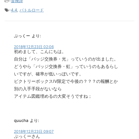
-
冒険譚
-
4.4
,
バトルロード
ぷっくー
より:
2018年12月23日 02:06
初めまして、こんにちは。
自分は「バッジ交換券・光」っていうのが出ました。
どうやら「バッジ交換券・虹」っていうのもあるらし
いですが、確率が低いっぽいです。
ビクトリーボックスIV限定で今後の？？？の報酬とか
別の入手手段がないなら
アイテム図鑑埋めるの大変そうですね；
quucha
より:
2018年12月23日 09:07
ぷっくーさん