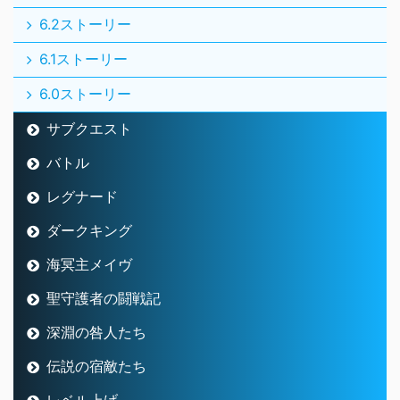
6.2ストーリー
6.1ストーリー
6.0ストーリー
サブクエスト
バトル
レグナード
ダークキング
海冥主メイヴ
聖守護者の闘戦記
深淵の咎人たち
伝説の宿敵たち
レベル上げ