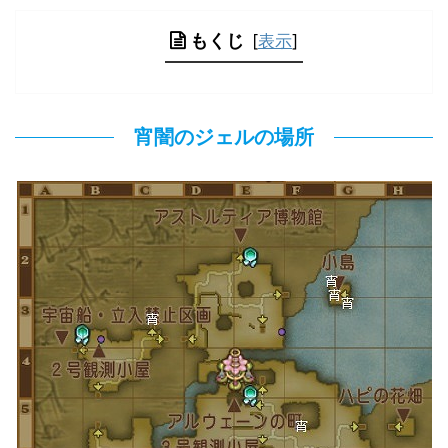
もくじ
[
表示
]
宵闇のジェルの場所