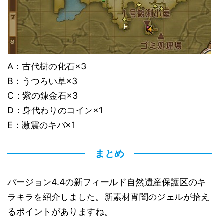
A：古代樹の化石×3
B：うつろい草×3
C：紫の錬金石×3
D：身代わりのコイン×1
E：激震のキバ×1
まとめ
バージョン4.4の新フィールド自然遺産保護区のキ
ラキラを紹介しました。新素材宵闇のジェルが拾え
るポイントがありますね。