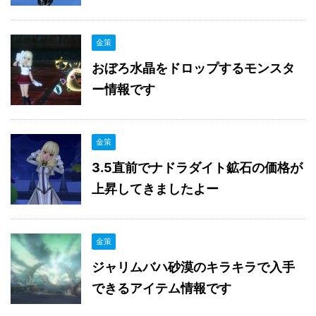
金策
おぼろ水晶をドロップするモンスタ
ー情報です
金策
3.5直前でナドラダイト鉱石の価格が
上昇してきましたよー
金策
ジャリムバハ砂漠のキラキラで入手
できるアイテム情報です