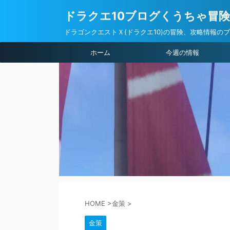
ドラクエ10ブログくうちゃ冒
ドラゴンクエストＸ(ドラクエ10)の冒険、攻略情報の
ホーム
今週の情報
HOME
>
金策
>
金策