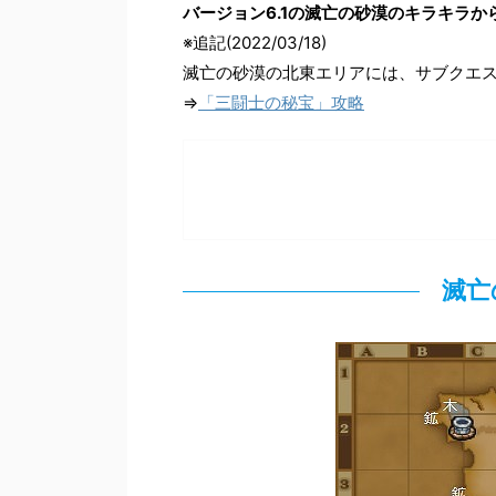
バージョン6.1の滅亡の砂漠のキラキラ
※追記(2022/03/18)
滅亡の砂漠の北東エリアには、サブクエ
⇒
「三闘士の秘宝」攻略
滅亡