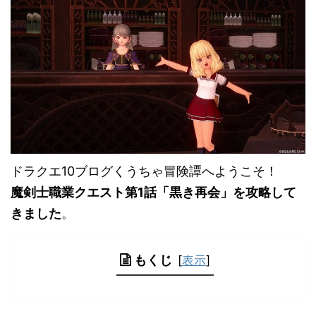
ドラクエ10ブログくうちゃ冒険譚へようこそ！
魔剣士職業クエスト第1話「黒き再会」を攻略して
きました
。
もくじ
[
表示
]