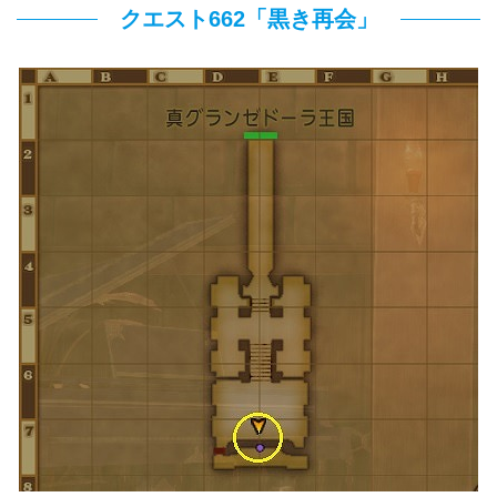
クエスト662「黒き再会」