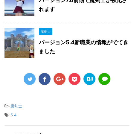
バージョン7.6前期で魔剣士が強化さ
れます
魔剣士
バージョン5.4新職業の情報がでてき
ました
-
魔剣士
-
5.4