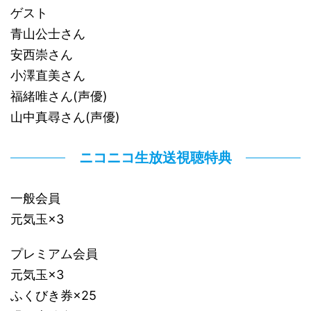
ゲスト
青山公士さん
安西崇さん
小澤直美さん
福緒唯さん(声優)
山中真尋さん(声優)
ニコニコ生放送視聴特典
一般会員
元気玉×3
プレミアム会員
元気玉×3
ふくびき券×25