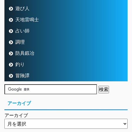
遊び人
天地雷鳴士
占い師
調理
防具鍛冶
釣り
冒険譚
アーカイブ
アーカイブ