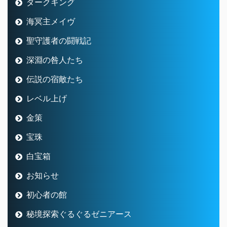
ダークキング
海冥主メイヴ
聖守護者の闘戦記
深淵の咎人たち
伝説の宿敵たち
レベル上げ
金策
宝珠
白宝箱
お知らせ
初心者の館
秘境探索ぐるぐるゼニアース