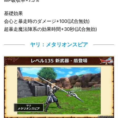
MP吸収率+7.5％
基礎効果
会心と暴走時のダメージ+100(試合無効)
超暴走魔法陣系の効果時間+30秒(試合無効)
ヤリ：メタリオンスピア