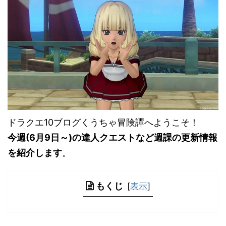
ドラクエ10ブログくうちゃ冒険譚へようこそ！
今週(6
月9日
～)の達人クエストなど週課の更新情報
を紹介します
。
もくじ
[
表示
]