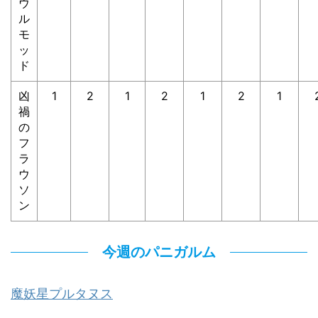
ウ
ル
モ
ッ
ド
凶
1
2
1
2
1
2
1
禍
の
フ
ラ
ウ
ソ
ン
今週のパニガルム
魔妖星プルタヌス