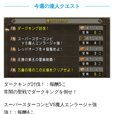
今週の達人クエスト
ダークキング討伐！：報酬5こ
常闇の聖戦でダークキングを倒せ！
スーパースターコンビVS魔人エンラージャ強
強！：報酬4こ