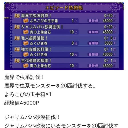
魔界で虫系討伐！
魔界で虫系モンスターを20匹討伐する。
よろこびの玉手箱×1
経験値45000P
ジャリムバハ砂漠征伐！
ジャリムバハ砂漠にいるモンスターを20匹討伐す