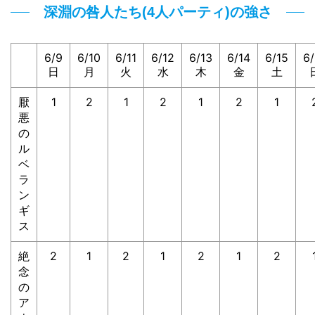
深淵の咎人たち(4人パーティ)の強さ
6/9
6/10
6/11
6/12
6/13
6/14
6/15
6/
日
月
火
水
木
金
土
厭
1
2
1
2
1
2
1
悪
の
ル
ベ
ラ
ン
ギ
ス
絶
2
1
2
1
2
1
2
念
の
ア