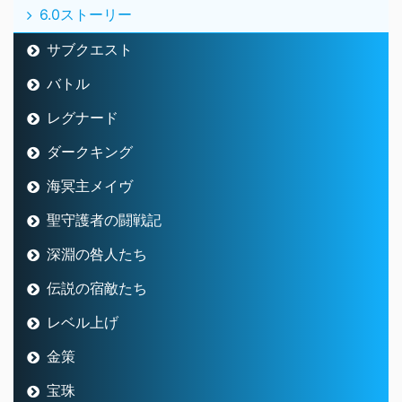
6.0ストーリー
サブクエスト
バトル
レグナード
ダークキング
海冥主メイヴ
聖守護者の闘戦記
深淵の咎人たち
伝説の宿敵たち
レベル上げ
金策
宝珠