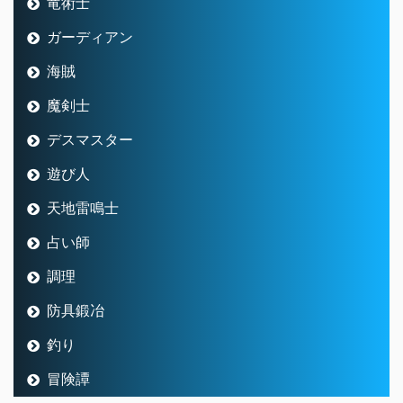
竜術士
ガーディアン
海賊
魔剣士
デスマスター
遊び人
天地雷鳴士
占い師
調理
防具鍛冶
釣り
冒険譚