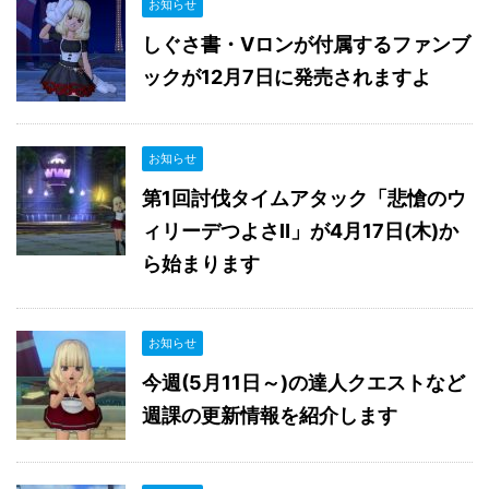
お知らせ
しぐさ書・Vロンが付属するファンブ
ックが12月7日に発売されますよ
お知らせ
第1回討伐タイムアタック「悲愴のウ
ィリーデつよさⅡ」が4月17日(木)か
ら始まります
お知らせ
今週(5月11日～)の達人クエストなど
週課の更新情報を紹介します