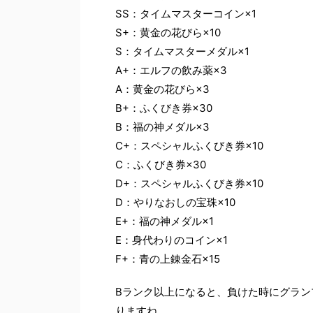
SS：タイムマスターコイン×1
S+：黄金の花びら×10
S：タイムマスターメダル×1
A+：エルフの飲み薬×3
A：黄金の花びら×3
B+：ふくびき券×30
B：福の神メダル×3
C+：スペシャルふくびき券×10
C：ふくびき券×30
D+：スペシャルふくびき券×10
D：やりなおしの宝珠×10
E+：福の神メダル×1
E：身代わりのコイン×1
F+：青の上錬金石×15
Bランク以上になると、負けた時にグラン
りますね。