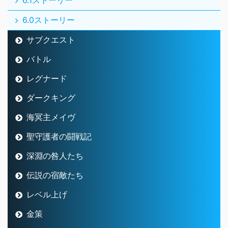
6.0ストーリー
サブクエスト
バトル
レグナード
ダークキング
海冥主メイヴ
聖守護者の闘戦記
深淵の咎人たち
伝説の宿敵たち
レベル上げ
金策