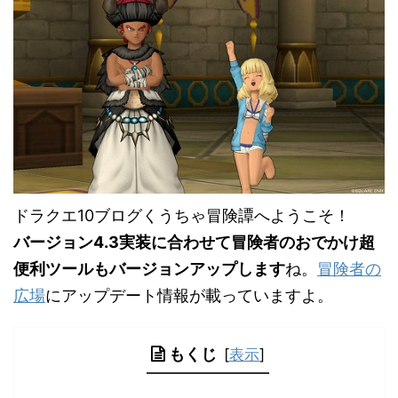
ドラクエ10ブログくうちゃ冒険譚へようこそ！
バージョン4.3実装に合わせて冒険者のおでかけ超
便利ツールもバージョンアップします
ね。
冒険者の
広場
にアップデート情報が載っていますよ。
もくじ
[
表示
]