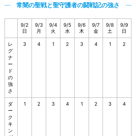
常闇の聖戦と聖守護者の闘戦記の強さ
9/2
9/3
9/4
9/5
9/6
9/7
9/8
9/9
日
月
火
水
木
金
土
日
レ
3
4
1
2
3
4
1
2
グ
ナ
ー
ド
の
強
さ
ダ
1
2
3
4
1
2
3
4
ー
ク
キ
ン