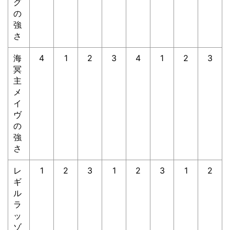
グ
の
強
さ
海
4
1
2
3
4
1
2
3
冥
主
メ
イ
ヴ
の
強
さ
レ
1
2
3
1
2
3
1
2
ギ
ル
ラ
ッ
ゾ