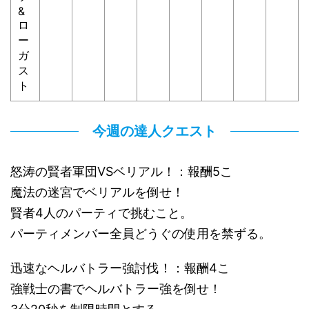
&
ロ
ー
ガ
ス
ト
今週の達人クエスト
怒涛の賢者軍団VSベリアル！：報酬5こ
魔法の迷宮でベリアルを倒せ！
賢者4人のパーティで挑むこと。
パーティメンバー全員どうぐの使用を禁ずる。
迅速なヘルバトラー強討伐！：報酬4こ
強戦士の書でヘルバトラー強を倒せ！