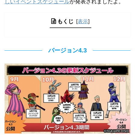
しいイベントスケジュール
が発表されましたよ。
もくじ
[
表示
]
バージョン4.3