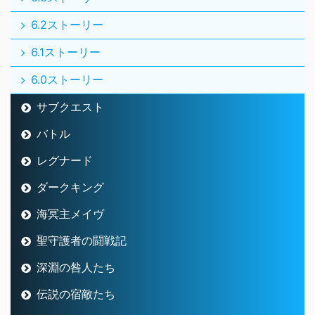
6.2ストーリー
6.1ストーリー
6.0ストーリー
サブクエスト
バトル
レグナード
ダークキング
海冥主メイヴ
聖守護者の闘戦記
深淵の咎人たち
伝説の宿敵たち