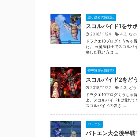
聖守護者の闘戦記
スコルパイド1をサ
2018/11/24
4.3
,
なか
ドラクエ10ブログくうちゃ
た。 ⇒魔法戦士でスコルパ
略した戦い方は ...
聖守護者の闘戦記
スコルパイド2をど
2018/11/22
4.3
,
どう
ドラクエ10ブログくうちゃ
よ。スコルパイド1に慣れて
スコルパイドの強さ ...
バトエン
バトエン大会後半戦