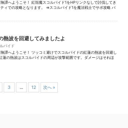
冒険譚へようこそ！ 紅殻魔スコルパイド1をHPリンクなしで討伐してき
ティでの攻略となります。 ⇒スコルパイド1を魔法戦士でサポ攻略 パ
の熱波を回避してみましたよ
ルパイド
冒険譚へようこそ！ ツッコミ避けでスコルパイドの紅蓮の熱波を回避し
 紅蓮の熱波はスコルパイドの周辺が攻撃範囲です。ダメージはそれほ
3
…
12
次へ »