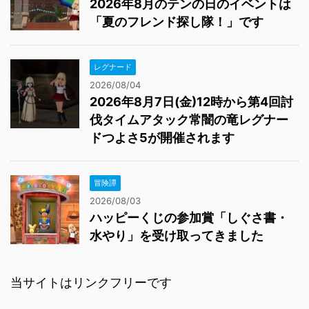
冒険譚
2026/08/03
ハッピーくじの参加賞「しぐさ書・
水やり」を受け取ってきました
当サイトはリンクフリーです
このページでは、株式会社スクウェア・エニックス
を代表とする共同著作者が権利を所有する画像を利
用しております。
当該画像の転載・配布は禁止いたします。
（C）2019 ARMOR PROJECT/BIRD
STUDIO/SQUARE ENIX All Rights Reserved.（C）
SUGIYAMA KOBO（P）SUGIYAMA KOBO