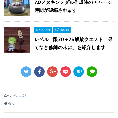
7.0メタキンメダル作成時のチャージ
時間が短縮されます
レベル上げ
初心者の館
レベル上限70→75解放クエスト「果
てなき修練の末に」を紹介します
-
レベル上げ
-
8.0