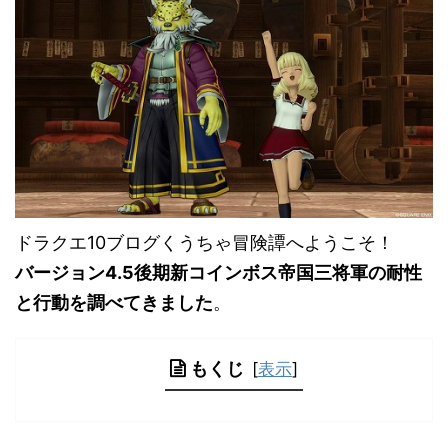
ドラクエ10ブログくうちゃ冒険譚へようこそ！
バージョン4.5後期新コインボス帝国三将軍の耐性
と行動を調べてきました
。
もくじ
[
表示
]