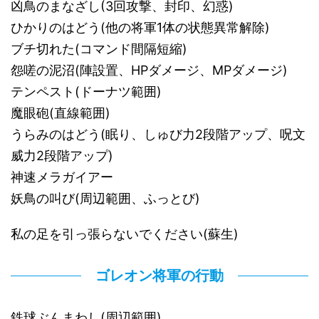
凶鳥のまなざし(3回攻撃、封印、幻惑)
ひかりのはどう(他の将軍1体の状態異常解除)
ブチ切れた(コマンド間隔短縮)
怨嗟の泥沼(陣設置、HPダメージ、MPダメージ)
テンペスト(ドーナツ範囲)
魔眼砲(直線範囲)
うらみのはどう(眠り、しゅび力2段階アップ、呪文
威力2段階アップ)
神速メラガイアー
妖鳥の叫び(周辺範囲、ふっとび)
私の足を引っ張らないでください(蘇生)
ゴレオン将軍の行動
鉄球ぶんまわし(周辺範囲)