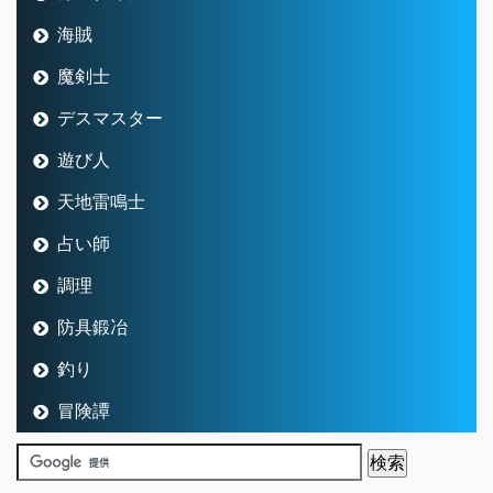
海賊
魔剣士
デスマスター
遊び人
天地雷鳴士
占い師
調理
防具鍛冶
釣り
冒険譚