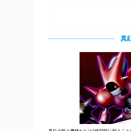
真
真紅の殺人機械たちは2体同時に戦うこと