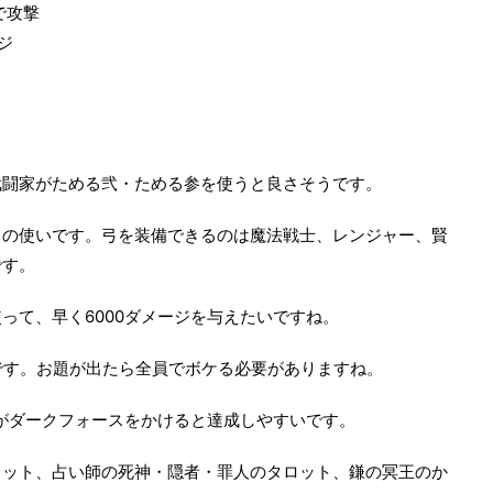
で攻撃
ジ
武闘家がためる弐・ためる参を使うと良さそうです。
もの使いです。弓を装備できるのは魔法戦士、レンジャー、賢
です。
って、早く6000ダメージを与えたいですね。
です。お題が出たら全員でボケる必要がありますね。
士がダークフォースをかけると達成しやすいです。
ョット、占い師の死神・隠者・罪人のタロット、鎌の冥王のか