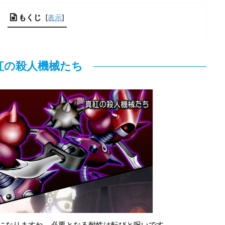
もくじ
[
表示
]
紅の殺人機械たち
になりますね。必要となる耐性は転びと呪いです。