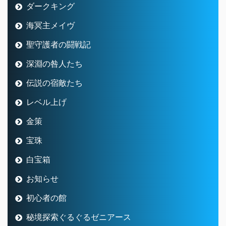
ダークキング
海冥主メイヴ
聖守護者の闘戦記
深淵の咎人たち
伝説の宿敵たち
レベル上げ
金策
宝珠
白宝箱
お知らせ
初心者の館
秘境探索ぐるぐるゼニアース