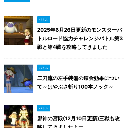
バトル
2025年6月26日更新のモンスターバ
トルロード協力チャレンジバトル第3
戦と第4戦を攻略してきました
バトル
二刀流の左手装備の錬金効果につい
て～はやぶさ斬り100本ノック～
バトル
邪神の宮殿(12月10日更新)三獄も攻
略してきましたよー