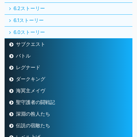
6.2ストーリー
6.1ストーリー
6.0ストーリー
サブクエスト
バトル
レグナード
ダークキング
海冥主メイヴ
聖守護者の闘戦記
深淵の咎人たち
伝説の宿敵たち
レベル上げ