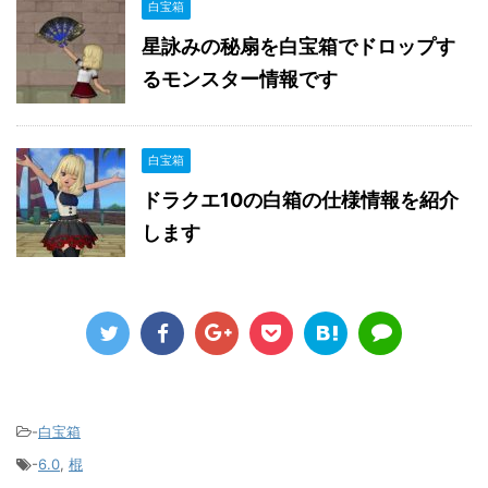
白宝箱
星詠みの秘扇を白宝箱でドロップす
るモンスター情報です
白宝箱
ドラクエ10の白箱の仕様情報を紹介
します
-
白宝箱
-
6.0
,
棍