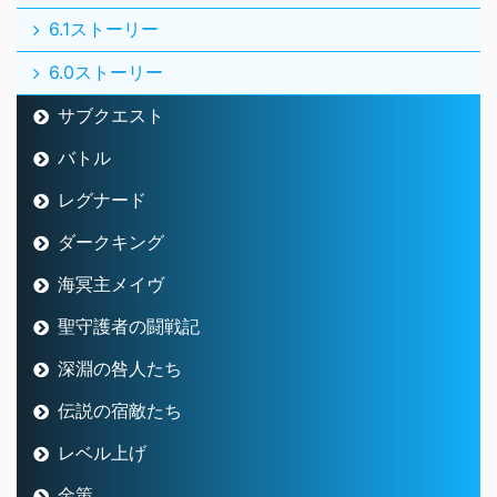
6.1ストーリー
6.0ストーリー
サブクエスト
バトル
レグナード
ダークキング
海冥主メイヴ
聖守護者の闘戦記
深淵の咎人たち
伝説の宿敵たち
レベル上げ
金策